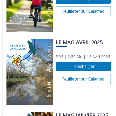
Feuilleter sur Calaméo
LE MAG AVRIL 2025
PDF
| 2,55 Mo
| 15 Avril 2025
Télécharger
Feuilleter sur Calaméo
LE MAG JANVIER 2025