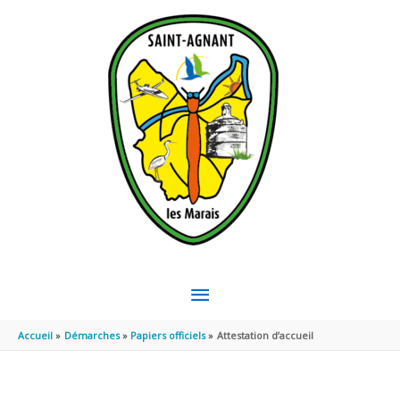
Aller au contenu
Aller au pied de page
MENU
PRINCIPAL
Accueil
Démarches
Papiers officiels
Attestation d’accueil