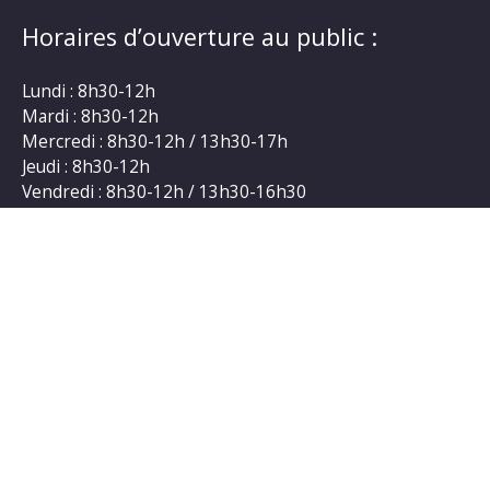
Horaires d’ouverture au public :
Lundi : 8h30-12h
Mardi : 8h30-12h
Mercredi : 8h30-12h / 13h30-17h
Jeudi : 8h30-12h
Vendredi : 8h30-12h / 13h30-16h30
Une permanence téléphonique est assurée les lundis,
mardis et jeudis de 13h30 à 17h.
Liens
Accessibilité : non conforme
Plan du site
Mentions légales
Politique de protection des données
Gestion des cookies