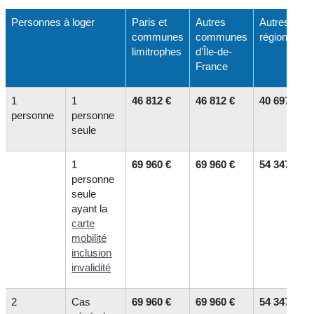
Personnes à loger
Paris et
Autres
Autres
communes
communes
régions
limitrophes
d'Île-de-
France
1
1
46 812 €
46 812 €
40 697 €
personne
personne
seule
1
69 960 €
69 960 €
54 347 €
personne
seule
ayant la
carte
mobilité
inclusion
invalidité
2
Cas
69 960 €
69 960 €
54 347 €