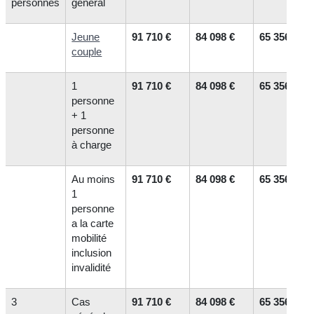
personnes
général
Jeune
91 710 €
84 098 €
65 356 €
couple
1
91 710 €
84 098 €
65 356 €
personne
+ 1
personne
à charge
Au moins
91 710 €
84 098 €
65 356 €
1
personne
a la carte
mobilité
inclusion
invalidité
3
Cas
91 710 €
84 098 €
65 356 €