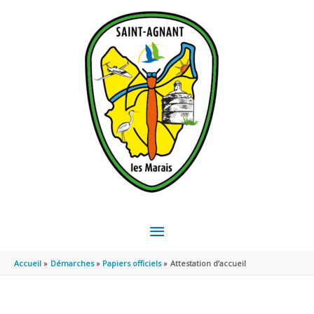
Aller au contenu
Aller au pied de page
MENU
PRINCIPAL
Accueil
Démarches
Papiers officiels
Attestation d’accueil