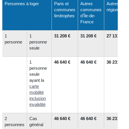
Personnes à loger
Paris et
Autres
Autres
communes
communes
régions
limitrophes
d'Île-de-
France
1
1
31 208 €
31 208 €
27 131 €
personne
personne
seule
1
46 640 €
46 640 €
36 231 €
personne
seule
ayant la
carte
mobilité
inclusion
invalidité
2
Cas
46 640 €
46 640 €
36 231 €
personnes
général