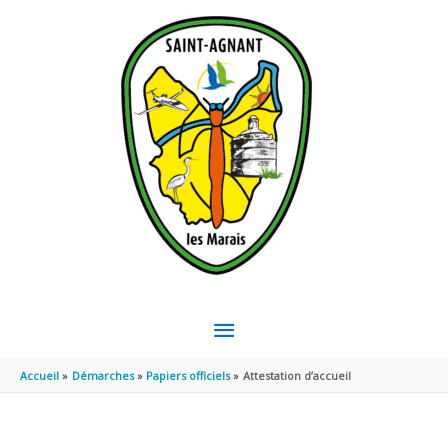
Aller au contenu
Aller au pied de page
MENU
PRINCIPAL
Accueil
Démarches
Papiers officiels
Attestation d’accueil