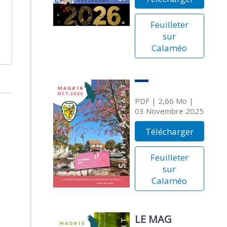
Feuilleter
sur
Calaméo
PDF
| 2,66 Mo
|
03 Novembre 2025
Télécharger
Feuilleter
sur
Calaméo
LE MAG