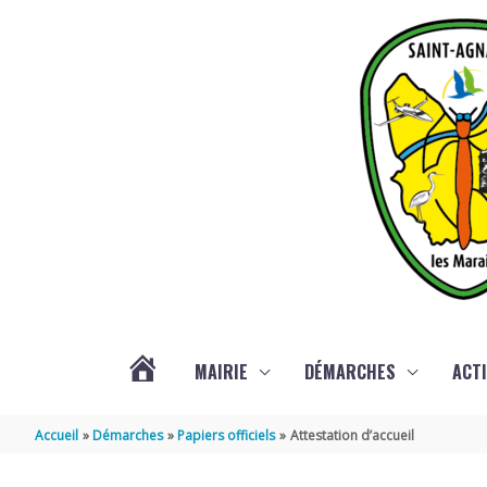
Aller au contenu
Aller au pied de page
MAIRIE
DÉMARCHES
ACTI
ACTUALITÉS
Accueil
Démarches
Papiers officiels
Attestation d’accueil
DE