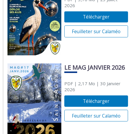
2026
Télécharger
Feuilleter sur Calaméo
LE MAG JANVIER 2026
PDF
| 2,17 Mo
| 30 Janvier
2026
Télécharger
Feuilleter sur Calaméo