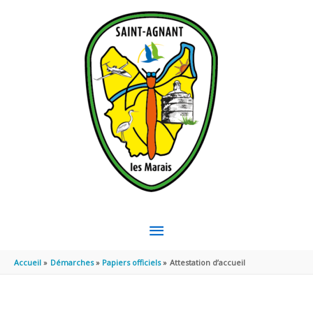
Aller au contenu
Aller au pied de page
MENU
PRINCIPAL
Accueil
Démarches
Papiers officiels
Attestation d’accueil