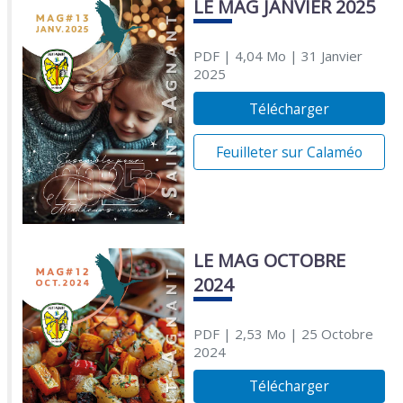
LE MAG JANVIER 2025
PDF
| 4,04 Mo
| 31 Janvier
2025
Télécharger
Feuilleter sur Calaméo
LE MAG OCTOBRE
2024
PDF
| 2,53 Mo
| 25 Octobre
2024
Télécharger