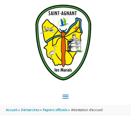
Aller au contenu
Aller au pied de page
MENU
PRINCIPAL
Accueil
Démarches
Papiers officiels
Attestation d’accueil