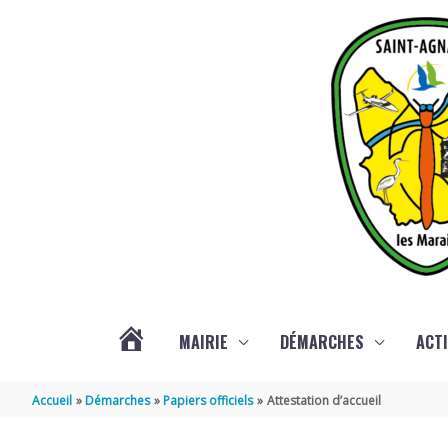
Aller au contenu
Aller au pied de page
MAIRIE
DÉMARCHES
ACTI
ACTUALITÉS
Accueil
Démarches
Papiers officiels
Attestation d’accueil
DE