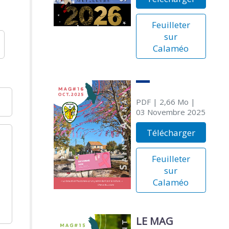
Feuilleter
sur
Calaméo
PDF
| 2,66 Mo
|
03 Novembre 2025
Télécharger
Feuilleter
sur
Calaméo
LE MAG