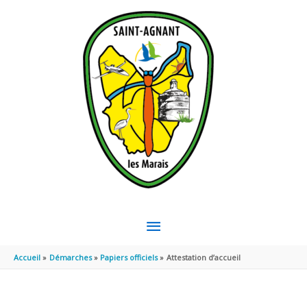
Aller au contenu
Aller au pied de page
MENU
PRINCIPAL
Accueil
Démarches
Papiers officiels
Attestation d’accueil