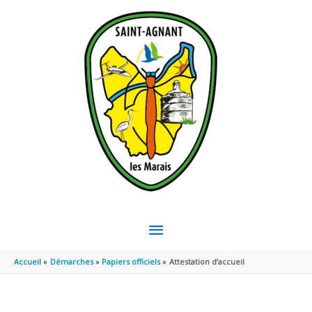
Aller au contenu
Aller au pied de page
MENU
PRINCIPAL
Accueil
Démarches
Papiers officiels
Attestation d’accueil