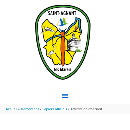
Aller au contenu
Aller au pied de page
MENU
PRINCIPAL
Accueil
Démarches
Papiers officiels
Attestation d’accueil