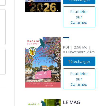
Feuilleter
sur
Calaméo
PDF
| 2,66 Mo
|
03 Novembre 2025
Télécharger
Feuilleter
sur
Calaméo
LE MAG