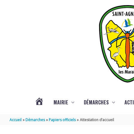
Aller au contenu
Aller au pied de page
MAIRIE
DÉMARCHES
ACTI
ACTUALITÉS
Accueil
Démarches
Papiers officiels
Attestation d’accueil
DE