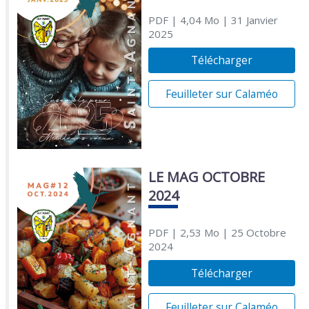
PDF
| 4,04 Mo
| 31 Janvier
2025
Télécharger
Feuilleter sur Calaméo
LE MAG OCTOBRE
2024
PDF
| 2,53 Mo
| 25 Octobre
2024
Télécharger
Feuilleter sur Calaméo