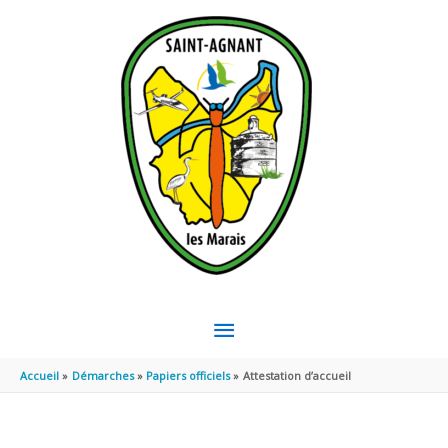
Aller au contenu
Aller au pied de page
MENU
PRINCIPAL
Accueil
Démarches
Papiers officiels
Attestation d’accueil