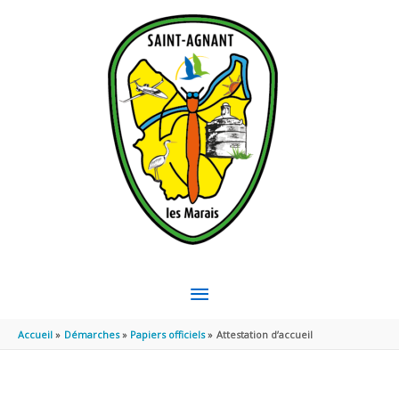
Aller au contenu
Aller au pied de page
MENU
PRINCIPAL
Accueil
Démarches
Papiers officiels
Attestation d’accueil