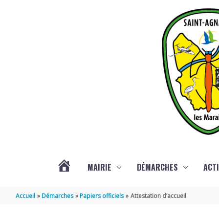
Aller au contenu
Aller au pied de page
MAIRIE
DÉMARCHES
ACTI
ACTUALITÉS
Accueil
Démarches
Papiers officiels
Attestation d’accueil
DE