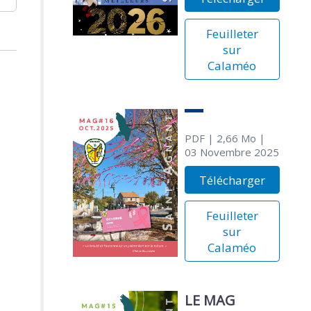
Feuilleter
sur
Calaméo
PDF
| 2,66 Mo
|
03 Novembre 2025
Télécharger
Feuilleter
sur
Calaméo
LE MAG