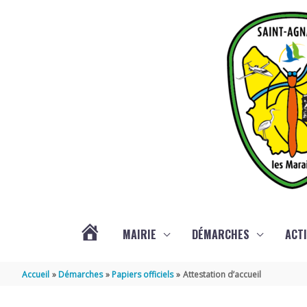
Aller au contenu
Aller au pied de page
MAIRIE
DÉMARCHES
ACTI
ACTUALITÉS
Accueil
Démarches
Papiers officiels
Attestation d’accueil
DE