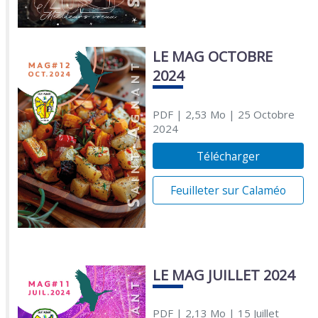
LE MAG OCTOBRE
2024
PDF
| 2,53 Mo
| 25 Octobre
2024
Télécharger
Feuilleter sur Calaméo
LE MAG JUILLET 2024
PDF
| 2,13 Mo
| 15 Juillet