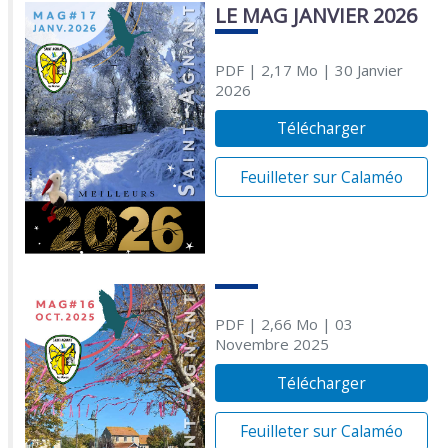
LE MAG JANVIER 2026
PDF
| 2,17 Mo
| 30 Janvier
2026
Télécharger
Feuilleter sur Calaméo
PDF
| 2,66 Mo
| 03
Novembre 2025
Télécharger
Feuilleter sur Calaméo