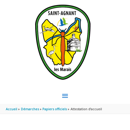
Aller au contenu
Aller au pied de page
MENU
PRINCIPAL
Accueil
Démarches
Papiers officiels
Attestation d’accueil