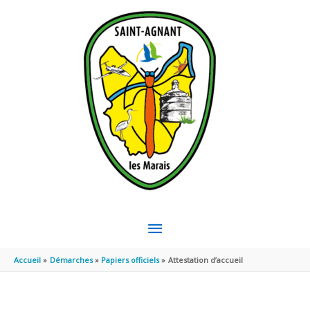
Aller au contenu
Aller au pied de page
MENU
PRINCIPAL
Accueil
Démarches
Papiers officiels
Attestation d’accueil