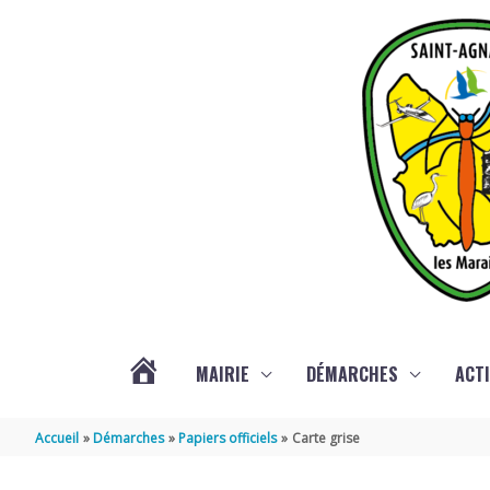
Aller au contenu
Aller au pied de page
MAIRIE
DÉMARCHES
ACTI
ACTUALITÉS
Accueil
Démarches
Papiers officiels
Carte grise
DE