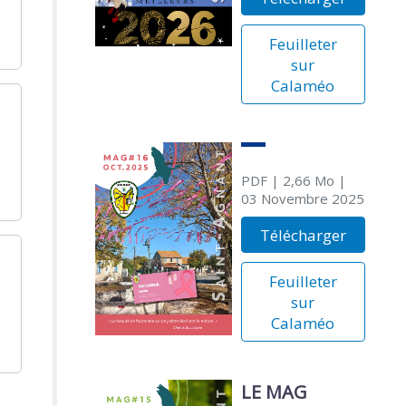
Feuilleter
sur
Calaméo
PDF
| 2,66 Mo
|
03 Novembre 2025
Télécharger
Feuilleter
sur
Calaméo
LE MAG