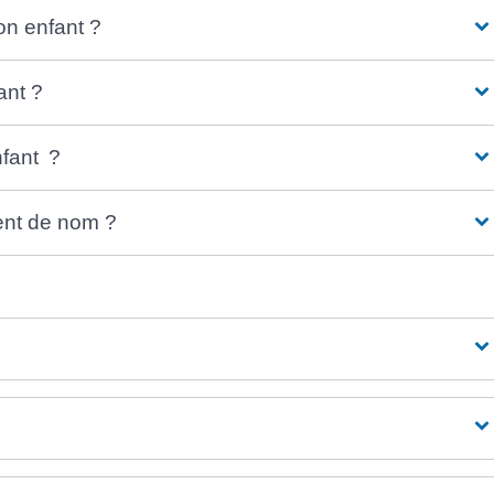
on enfant ?
ant ?
fant ?
ent de nom ?