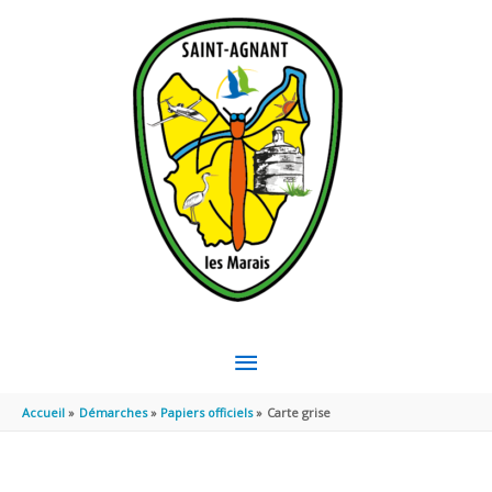
Aller au contenu
Aller au pied de page
MENU
PRINCIPAL
Accueil
Démarches
Papiers officiels
Carte grise