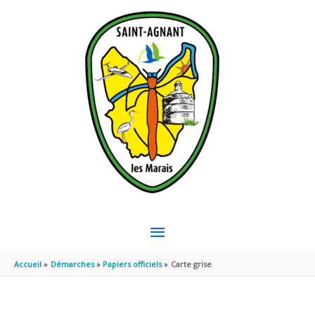
Aller au contenu
Aller au pied de page
MENU
PRINCIPAL
Accueil
Démarches
Papiers officiels
Carte grise