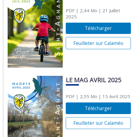
PDF
| 2,44 Mo
| 21 Juillet
2025
Télécharger
Feuilleter sur Calaméo
LE MAG AVRIL 2025
PDF
| 2,55 Mo
| 15 Avril 2025
Télécharger
Feuilleter sur Calaméo