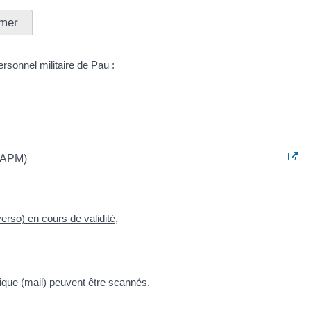
-mer
rsonnel militaire de Pau :
(CAPM)
-verso) en cours de validité
,
ique (mail) peuvent être scannés.