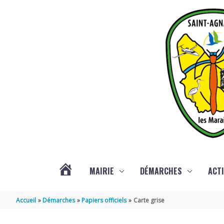
Aller au contenu
Aller au pied de page
MAIRIE
DÉMARCHES
ACTI
ACTUALITÉS
Accueil
Démarches
Papiers officiels
Carte grise
DE