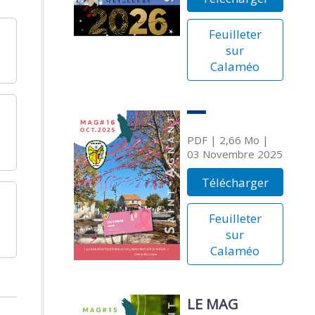
Feuilleter
sur
Calaméo
PDF
| 2,66 Mo
|
03 Novembre 2025
Télécharger
Feuilleter
sur
Calaméo
LE MAG