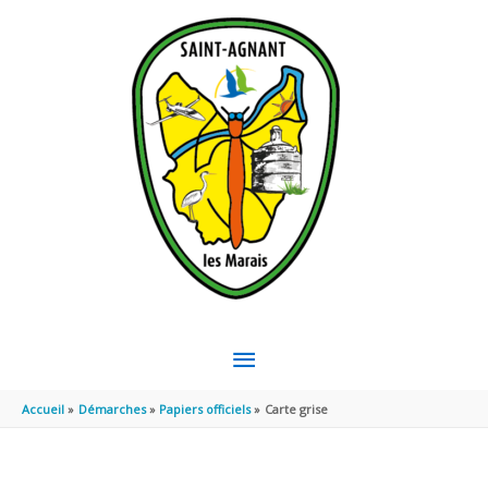
Aller au contenu
Aller au pied de page
MENU
PRINCIPAL
Accueil
Démarches
Papiers officiels
Carte grise