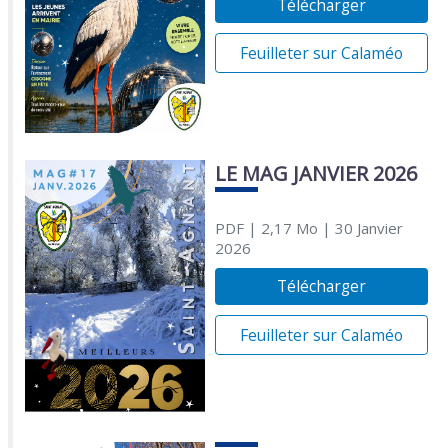
Télécharger
Feuilleter sur Calaméo
LE MAG JANVIER 2026
PDF
| 2,17 Mo
| 30 Janvier
2026
Télécharger
Feuilleter sur Calaméo