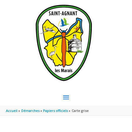
Aller au contenu
Aller au pied de page
MENU
PRINCIPAL
Accueil
Démarches
Papiers officiels
Carte grise