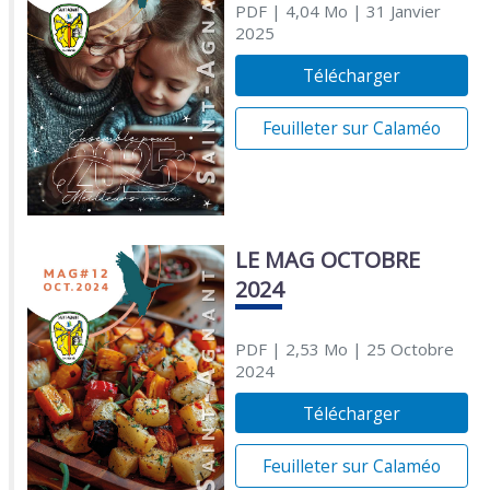
PDF
| 4,04 Mo
| 31 Janvier
2025
Télécharger
Feuilleter sur Calaméo
LE MAG OCTOBRE
2024
PDF
| 2,53 Mo
| 25 Octobre
2024
Télécharger
Feuilleter sur Calaméo