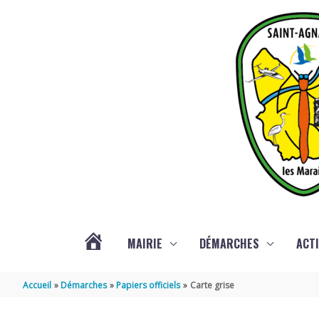
Aller au contenu
Aller au pied de page
MAIRIE
DÉMARCHES
ACTI
ACTUALITÉS
Accueil
Démarches
Papiers officiels
Carte grise
DE