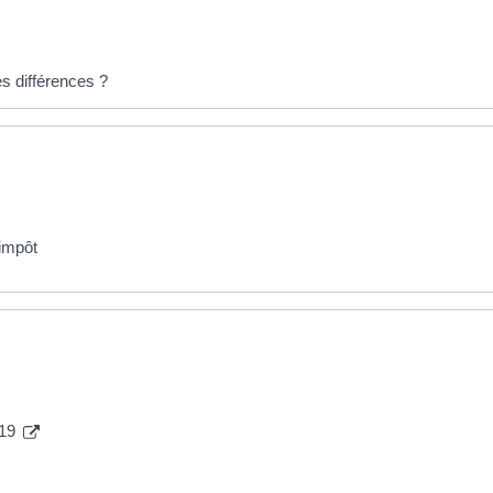
es différences ?
'impôt
019