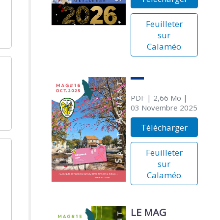
Feuilleter
sur
Calaméo
PDF
| 2,66 Mo
|
03 Novembre 2025
Télécharger
Feuilleter
sur
Calaméo
LE MAG