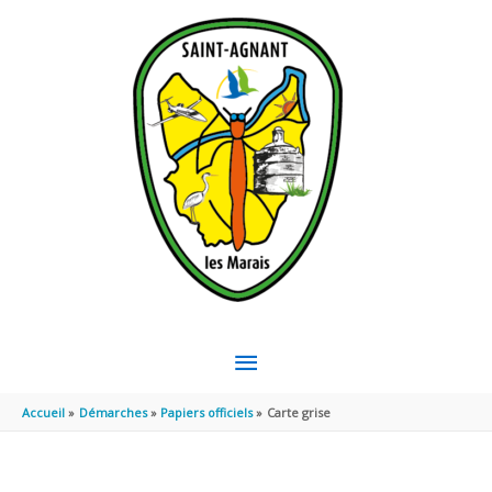
Aller au contenu
Aller au pied de page
MENU
PRINCIPAL
Accueil
Démarches
Papiers officiels
Carte grise