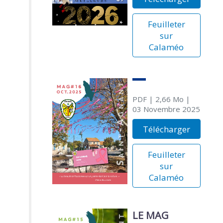
Feuilleter
sur
Calaméo
PDF
| 2,66 Mo
|
03 Novembre 2025
Télécharger
Feuilleter
sur
Calaméo
LE MAG