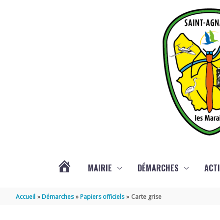
Aller au contenu
Aller au pied de page
MAIRIE
DÉMARCHES
ACTI
ACTUALITÉS
Accueil
Démarches
Papiers officiels
Carte grise
DE