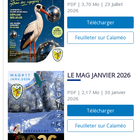
PDF
| 3,70 Mo
| 23 Juillet
2026
Télécharger
Feuilleter sur Calaméo
LE MAG JANVIER 2026
PDF
| 2,17 Mo
| 30 Janvier
2026
Télécharger
Feuilleter sur Calaméo