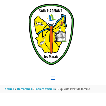
Aller au contenu
Aller au pied de page
MENU
PRINCIPAL
Accueil
Démarches
Papiers officiels
Duplicata livret de famille