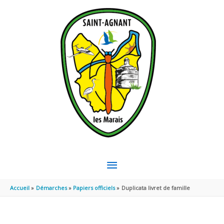
Aller au contenu
Aller au pied de page
MENU
PRINCIPAL
Accueil
Démarches
Papiers officiels
Duplicata livret de famille