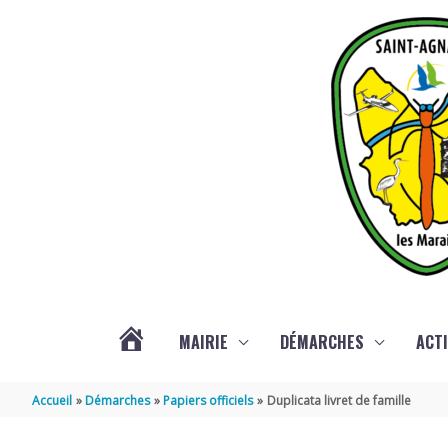
Aller au contenu
Aller au pied de page
MAIRIE
DÉMARCHES
ACTI
ACTUALITÉS
Accueil
Démarches
Papiers officiels
Duplicata livret de famille
DE