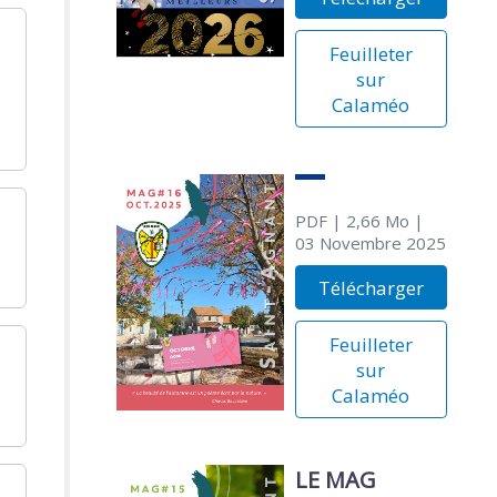
Feuilleter
sur
Calaméo
PDF
| 2,66 Mo
|
03 Novembre 2025
Télécharger
Feuilleter
sur
Calaméo
LE MAG