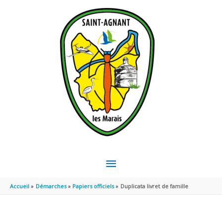
Aller au contenu
Aller au pied de page
MENU
PRINCIPAL
Accueil
Démarches
Papiers officiels
Duplicata livret de famille