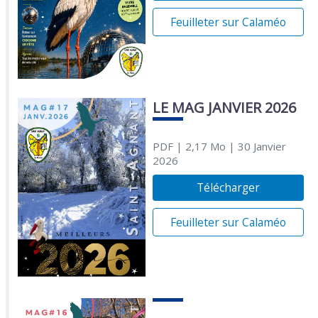
Feuilleter sur Calaméo
LE MAG JANVIER 2026
PDF
| 2,17 Mo
| 30 Janvier
2026
Télécharger
Feuilleter sur Calaméo