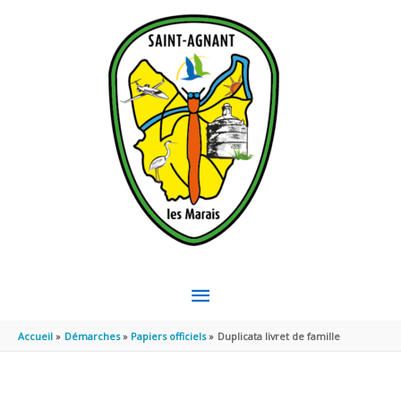
Aller au contenu
Aller au pied de page
MENU
PRINCIPAL
Accueil
Démarches
Papiers officiels
Duplicata livret de famille