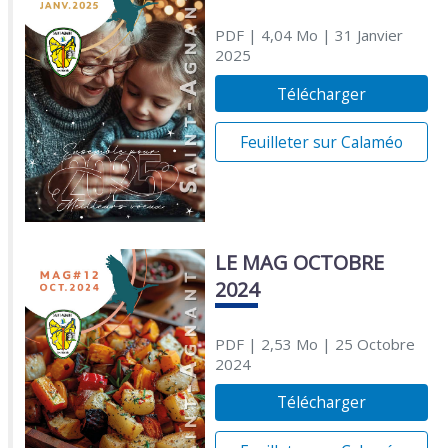
PDF
| 4,04 Mo
| 31 Janvier
2025
Télécharger
Feuilleter sur Calaméo
LE MAG OCTOBRE
2024
PDF
| 2,53 Mo
| 25 Octobre
2024
Télécharger