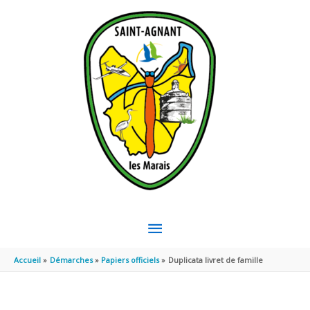
Aller au contenu
Aller au pied de page
MENU
PRINCIPAL
Accueil
Démarches
Papiers officiels
Duplicata livret de famille