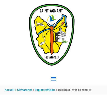
Aller au contenu
Aller au pied de page
MENU
PRINCIPAL
Accueil
Démarches
Papiers officiels
Duplicata livret de famille