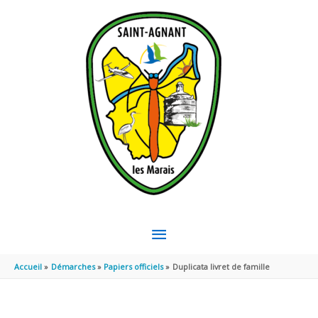
Aller au contenu
Aller au pied de page
MENU
PRINCIPAL
Accueil
Démarches
Papiers officiels
Duplicata livret de famille