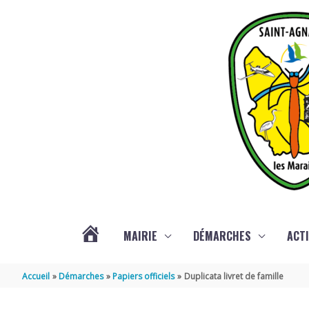
Aller au contenu
Aller au pied de page
MAIRIE
DÉMARCHES
ACTI
ACTUALITÉS
Accueil
Démarches
Papiers officiels
Duplicata livret de famille
DE