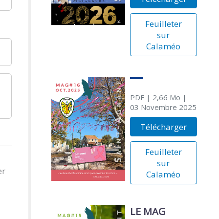
Feuilleter
sur
Calaméo
PDF
| 2,66 Mo
|
03 Novembre 2025
Télécharger
Feuilleter
sur
er
Calaméo
LE MAG