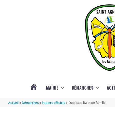
Aller au contenu
Aller au pied de page
MAIRIE
DÉMARCHES
ACTI
ACTUALITÉS
Accueil
Démarches
Papiers officiels
Duplicata livret de famille
DE