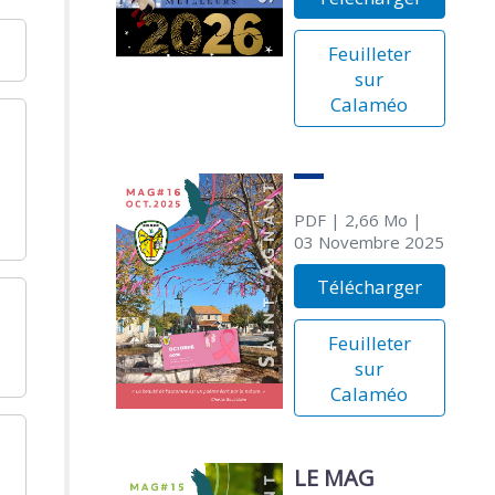
Feuilleter
sur
Calaméo
PDF
| 2,66 Mo
|
03 Novembre 2025
Télécharger
Feuilleter
sur
Calaméo
LE MAG