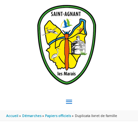
Aller au contenu
Aller au pied de page
MENU
PRINCIPAL
Accueil
Démarches
Papiers officiels
Duplicata livret de famille