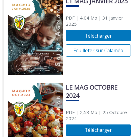
LE MAG JANVIER 2025
PDF
| 4,04 Mo
| 31 Janvier
2025
Télécharger
Feuilleter sur Calaméo
LE MAG OCTOBRE
2024
PDF
| 2,53 Mo
| 25 Octobre
2024
Télécharger