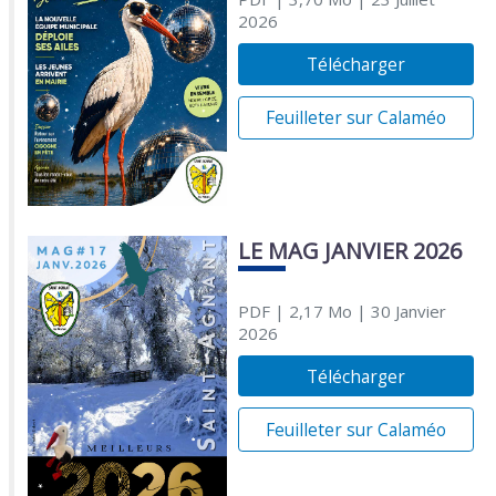
2026
Télécharger
Feuilleter sur Calaméo
LE MAG JANVIER 2026
PDF
| 2,17 Mo
| 30 Janvier
2026
Télécharger
Feuilleter sur Calaméo