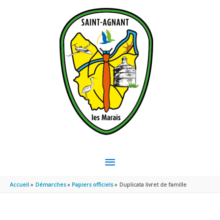
Aller au contenu
Aller au pied de page
MENU
PRINCIPAL
Accueil
Démarches
Papiers officiels
Duplicata livret de famille