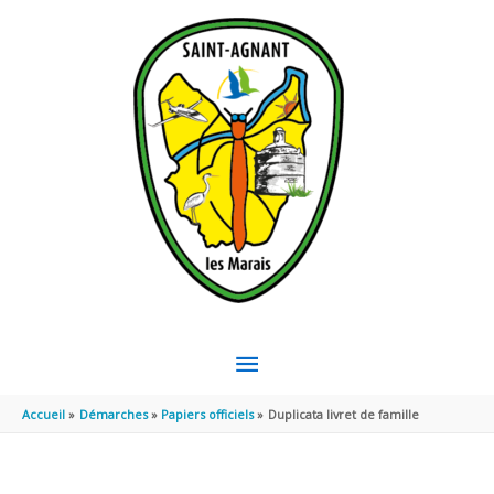
Aller au contenu
Aller au pied de page
MENU
PRINCIPAL
Accueil
Démarches
Papiers officiels
Duplicata livret de famille