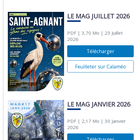
LE MAG JUILLET 2026
PDF
| 3,70 Mo
| 23 Juillet
2026
Télécharger
Feuilleter sur Calaméo
LE MAG JANVIER 2026
PDF
| 2,17 Mo
| 30 Janvier
2026
Télécharger