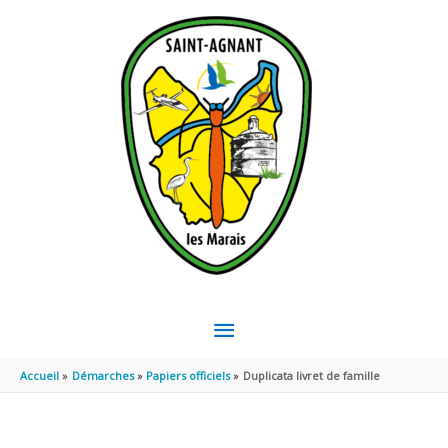
Aller au contenu
Aller au pied de page
MENU
PRINCIPAL
Accueil
Démarches
Papiers officiels
Duplicata livret de famille