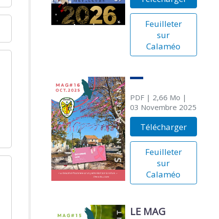
Feuilleter
sur
Calaméo
PDF
| 2,66 Mo
|
03 Novembre 2025
Télécharger
Feuilleter
sur
Calaméo
LE MAG