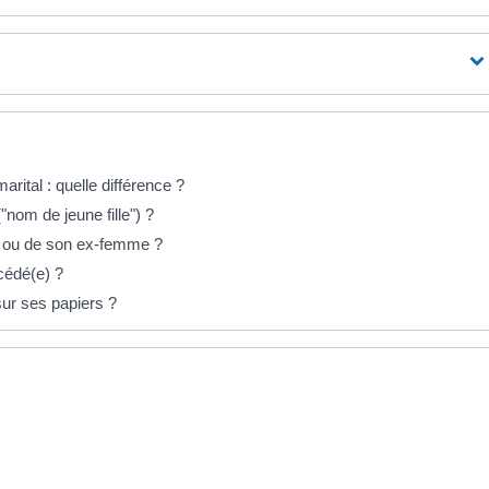
ital : quelle différence ?
nom de jeune fille") ?
ri ou de son ex-femme ?
cédé(e) ?
ur ses papiers ?