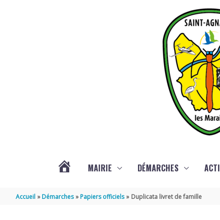
Aller au contenu
Aller au pied de page
MAIRIE
DÉMARCHES
ACTI
ACTUALITÉS
Accueil
Démarches
Papiers officiels
Duplicata livret de famille
DE