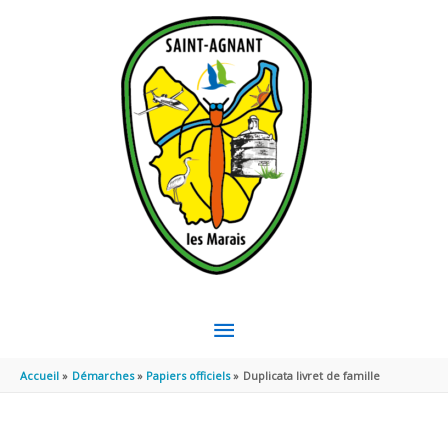
Aller au contenu
Aller au pied de page
MENU
PRINCIPAL
Accueil
Démarches
Papiers officiels
Duplicata livret de famille