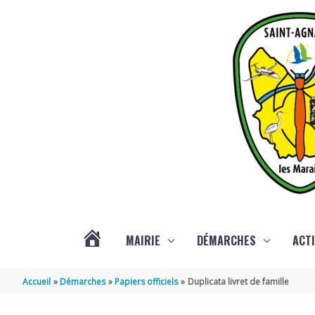
Aller au contenu
Aller au pied de page
MAIRIE
DÉMARCHES
ACTI
ACTUALITÉS
Accueil
Démarches
Papiers officiels
Duplicata livret de famille
DE