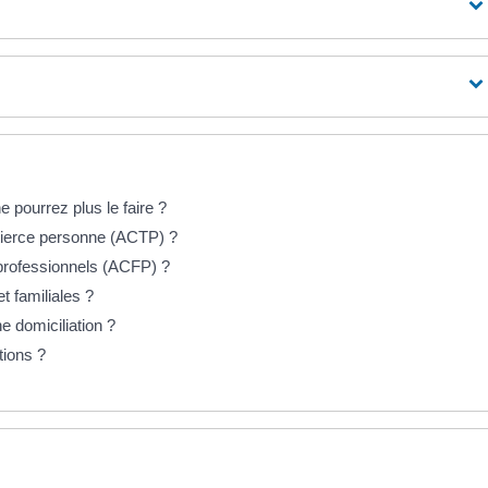
pourrez plus le faire ?
 tierce personne (ACTP) ?
 professionnels (ACFP) ?
t familiales ?
e domiciliation ?
tions ?