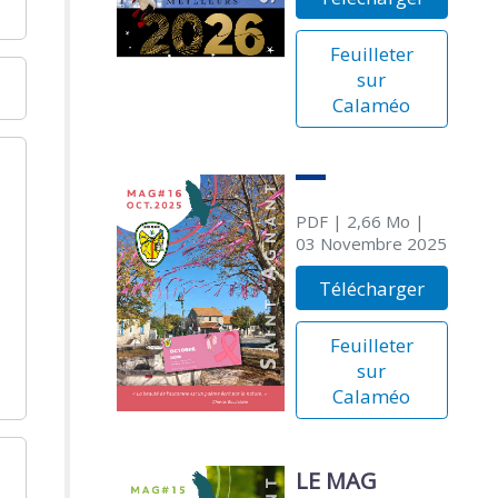
Feuilleter
sur
Calaméo
PDF
| 2,66 Mo
|
03 Novembre 2025
Télécharger
Feuilleter
sur
Calaméo
LE MAG