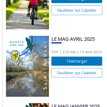
Feuilleter sur Calaméo
LE MAG AVRIL 2025
PDF
| 2,55 Mo
| 15 Avril 2025
Télécharger
Feuilleter sur Calaméo
LE MAG JANVIER 2025