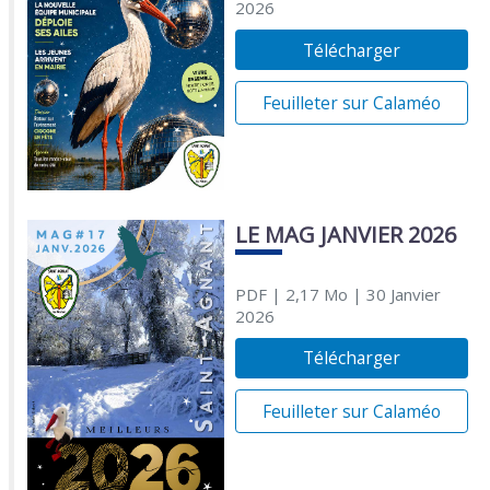
2026
Télécharger
Feuilleter sur Calaméo
LE MAG JANVIER 2026
PDF
| 2,17 Mo
| 30 Janvier
2026
Télécharger
Feuilleter sur Calaméo