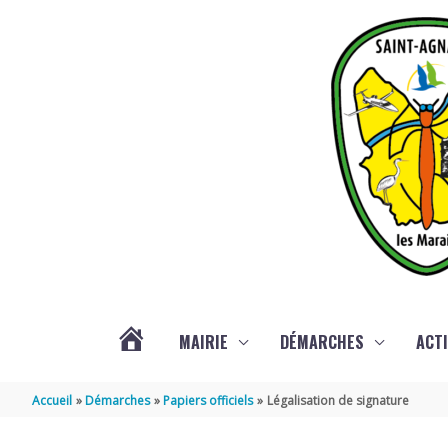
Aller au contenu
Aller au pied de page
MAIRIE
DÉMARCHES
ACTI
ACTUALITÉS
Accueil
Démarches
Papiers officiels
Légalisation de signature
DE