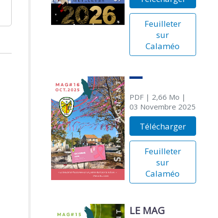
Feuilleter
sur
Calaméo
PDF
| 2,66 Mo
|
03 Novembre 2025
Télécharger
Feuilleter
sur
Calaméo
LE MAG