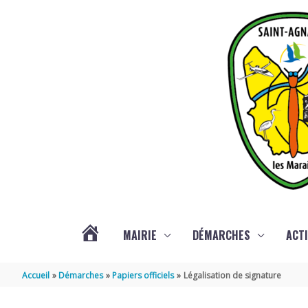
Aller au contenu
Aller au pied de page
MAIRIE
DÉMARCHES
ACTI
ACTUALITÉS
Accueil
Démarches
Papiers officiels
Légalisation de signature
DE