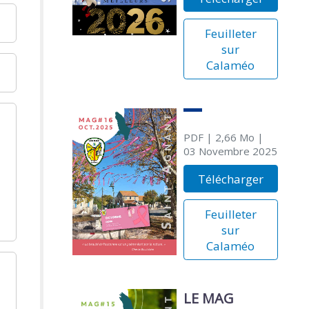
Feuilleter
sur
Calaméo
PDF
| 2,66 Mo
|
03 Novembre 2025
Télécharger
Feuilleter
sur
Calaméo
LE MAG