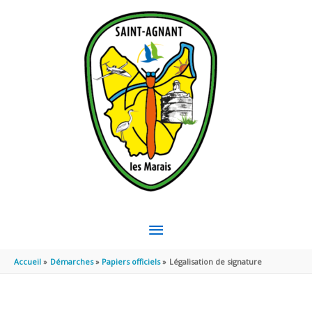
Aller au contenu
Aller au pied de page
MENU
PRINCIPAL
Accueil
Démarches
Papiers officiels
Légalisation de signature