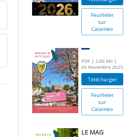
Feuilleter
sur
Calaméo
PDF
| 2,66 Mo
|
03 Novembre 2025
Télécharger
Feuilleter
sur
Calaméo
LE MAG