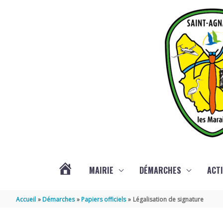
Aller au contenu
Aller au pied de page
MAIRIE
DÉMARCHES
ACTI
ACTUALITÉS
Accueil
Démarches
Papiers officiels
Légalisation de signature
DE