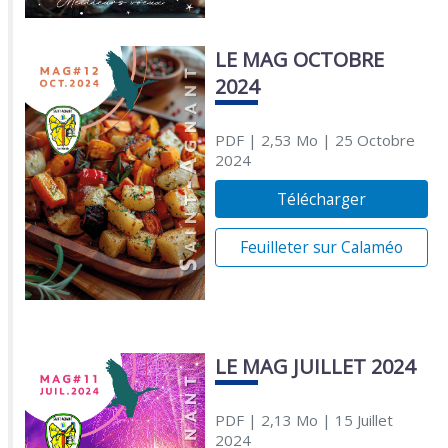
LE MAG OCTOBRE
2024
PDF
| 2,53 Mo
| 25 Octobre
2024
Télécharger
Feuilleter sur Calaméo
LE MAG JUILLET 2024
PDF
| 2,13 Mo
| 15 Juillet
2024