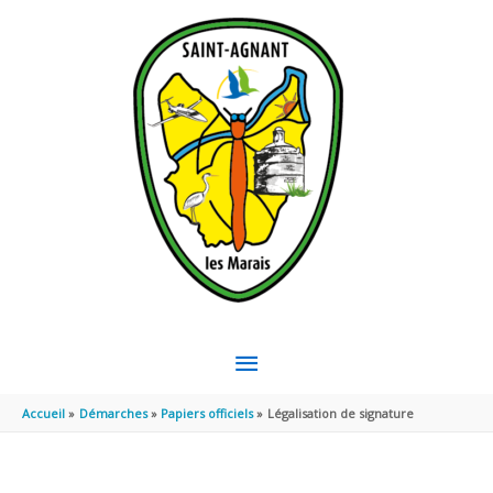
Aller au contenu
Aller au pied de page
MENU
PRINCIPAL
Accueil
Démarches
Papiers officiels
Légalisation de signature