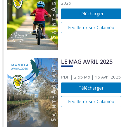
2025
Télécharger
Feuilleter sur Calaméo
LE MAG AVRIL 2025
PDF
| 2,55 Mo
| 15 Avril 2025
Télécharger
Feuilleter sur Calaméo