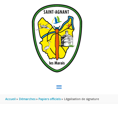
Aller au contenu
Aller au pied de page
MENU
PRINCIPAL
Accueil
Démarches
Papiers officiels
Légalisation de signature